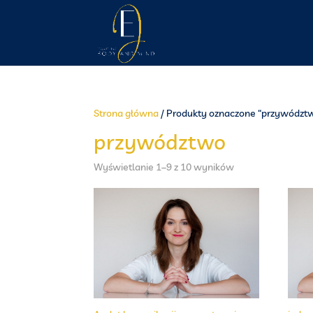
Strona główna
/ Produkty oznaczone “przywództ
przywództwo
Wyświetlanie 1–9 z 10 wyników