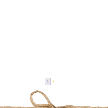
1
2
→