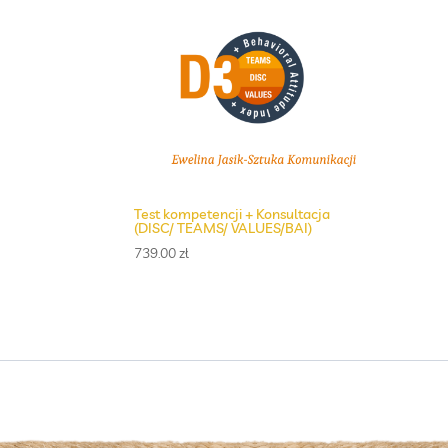
Test kompetencji + Konsultacja
(DISC/ TEAMS/ VALUES/BAI)
739.00
zł