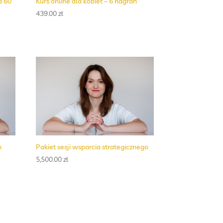
a 60
Kurs online dla kobiet – 6 nagrań
439.00
zł
h
Pakiet sesji wsparcia strategicznego
5,500.00
zł