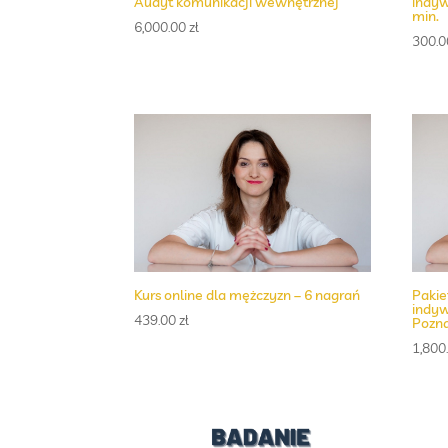
Audyt komunikacji wewnętrznej
indyw
min.
6,000.00
zł
300.
Kurs online dla mężczyzn – 6 nagrań
Pakie
indyw
439.00
zł
Pozn
1,800