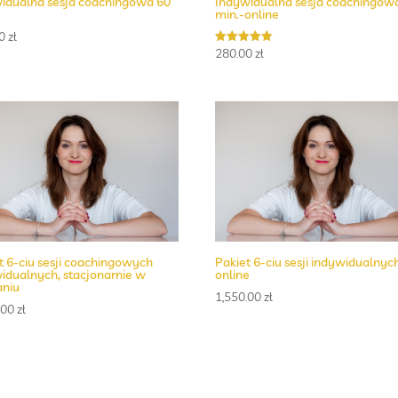
idualna sesja coachingowa 60
Indywidualna sesja coachingow
min.-online
00
zł
280.00
zł
Oceniono
5.00
na 5
t 6-ciu sesji coachingowych
Pakiet 6-ciu sesji indywidualnyc
idualnych, stacjonarnie w
online
aniu
1,550.00
zł
.00
zł