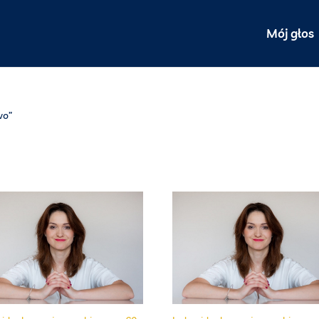
Mój głos
wo”