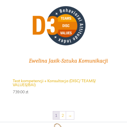
Test kompetencji + Konsultacja (DISC/ TEAMS/
VALUES/BAI)
739.00
zł
1
2
→