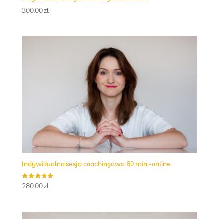
300.00
zł
Indywidualna sesja coachingowa 60 min.-online
280.00
zł
Oceniono
5.00
na 5