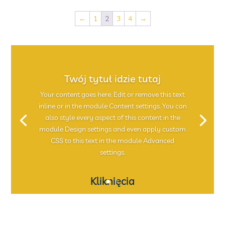
←
1
2
3
4
→
Twój tytuł idzie tutaj
Your content goes here. Edit or remove this text
inline or in the module Content settings. You can
also style every aspect of this content in the
module Design settings and even apply custom
CSS to this text in the module Advanced
settings.
Kliknięcia