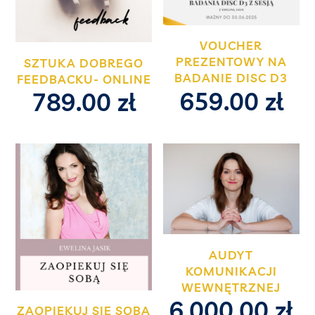
VOUCHER
PREZENTOWY NA
SZTUKA DOBREGO
BADANIE DISC D3
FEEDBACKU- ONLINE
659.00
zł
789.00
zł
AUDYT
KOMUNIKACJI
WEWNĘTRZNEJ
6,000.00
zł
ZAOPIEKUJ SIĘ SOBĄ